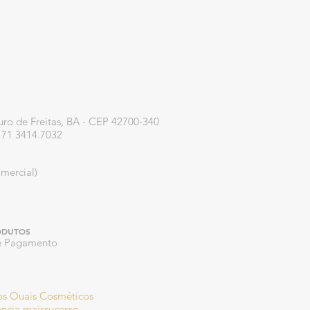
uro de Freitas, BA - CEP 42700-340
: 71 3414.7032
mercial)
ODUTOS
de Pagamento
dos Ouais Cosméticos
ncia maissucesso