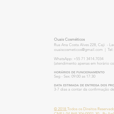
Ouais Cosméticos
Rua Ana Costa Alves 228, Caji - La
ouaiscosmeticos@gmail.com
|
Tel
WhatsApp: +55 71 3414.7034
(atendimento apenas em horário co
HORÁRIOS DE FUNCIONAMENTO
Seg - Sex: 09:00 as 17:30
DATA ESTIMADA DE ENTREGA DOS PR
3-7 dias a contar da confirmação 
© 2018
Todos os Direitos Reserva
CNPJ: 04.869.306/0001-30 -
By
Agê