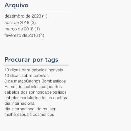
Arquivo
dezembro de 2020
(1)
1 post
abril de 2018
(3)
3 posts
março de 2018
(1)
1 post
fevereiro de 2018
(4)
4 posts
Procurar por tags
10 dicas para cabelos incriveis
10 dicas sobre cabelos
8 de março
Cachos Bombásticos
Hummidus
cabelos cacheados
cabelos dos sonhos
cabelos lisos
cabelos ondulados
defina cachos
dia internacional
dia internacional da mulher
mulheres
ouais cosmeticos