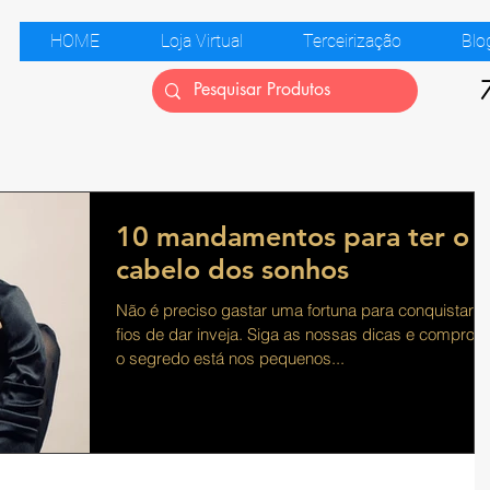
HOME
Loja Virtual
Terceirização
Blo
10 mandamentos para ter o
cabelo dos sonhos
Não é preciso gastar uma fortuna para conquistar
fios de dar inveja. Siga as nossas dicas e comprove
o segredo está nos pequenos...