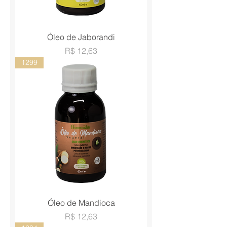
Óleo de Jaborandi
Preço
R$ 12,63
1299
Óleo de Mandioca
Preço
R$ 12,63