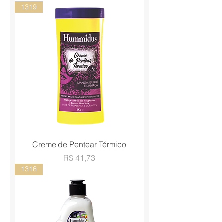
1319
Creme de Pentear Térmico
Preço
R$ 41,73
1316