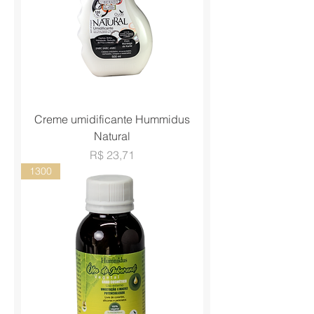
Creme umidificante Hummidus
Natural
Preço
R$ 23,71
1300