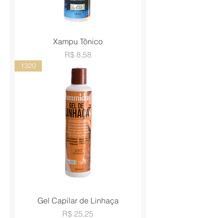
Xampu Tônico
Preço
R$ 8,58
1320
Gel Capilar de Linhaça
Preço
R$ 25,25