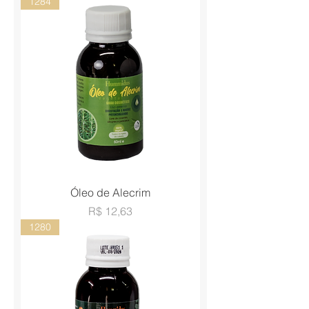
1284
Óleo de Alecrim
Preço
R$ 12,63
1280