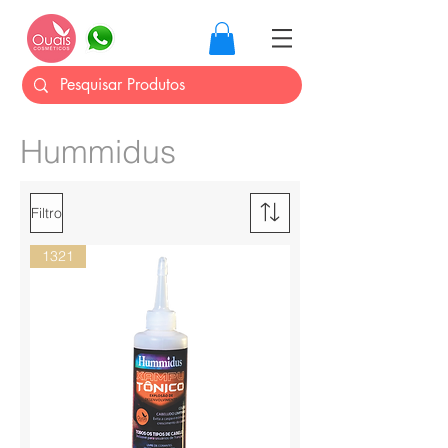
Hummidus
Filtro
1321