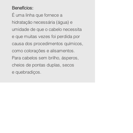
Benefícios:
É uma linha que fornece a
hidratação necessária (água) e
umidade de que o cabelo necessita
e que muitas vezes foi perdida por
causa dos procedimentos químicos,
como colorações e alisamentos.
Para cabelos sem brilho, ásperos,
cheios de pontas duplas, secos
e quebradiços.
Gostei, ver a linha completa
Indicação:
Para cabelos crespos, cacheados,
ressecados e cetonados por
processos químicos.
Ouais Cosméticos